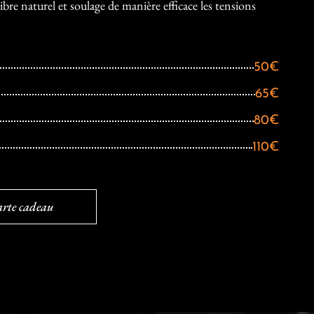
ilibre naturel et soulage de manière efficace les tensions
50€
65€
80€
110€
carte cadeau