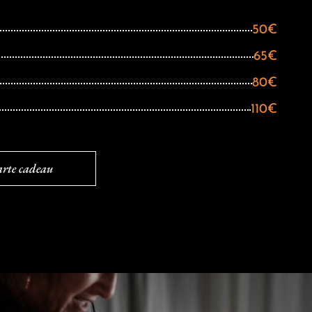
50€
65€
80€
110€
carte cadeau