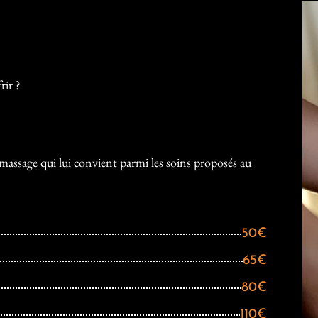
rir ?
e massage qui lui convient parmi les soins proposés au
50€
65€
80€
110€