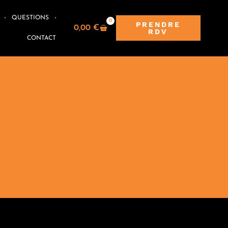
QUESTIONS
0
PRENDRE
0,00
€
RDV
CONTACT