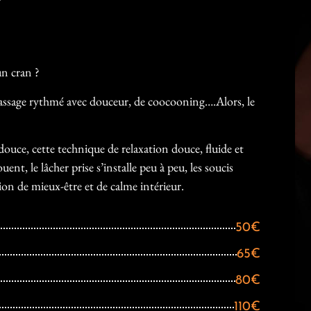
N
un cran ?
assage rythmé avec douceur, de coocooning….Alors, le
 douce, cette technique de relaxation douce, fluide et
nt, le lâcher prise s’installe peu à peu, les soucis
ion de mieux-être et de calme intérieur.
50€
65€
80€
110€